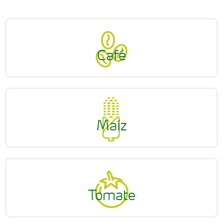
Café
Maíz
Tomate