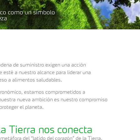
fico como un símbolo
eza
cadena de suministro exigen una acción
esté a nuestro alcance para liderar una
ceso a alimentos saludables.
 agronómico, estamos comprometidos a
, nuestra nueva ambición es nuestro compromiso
proteger el planeta.
la Tierra nos conecta
etáfora del “latido del corazón” de la Tierra,