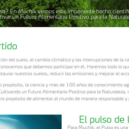
pulso? En Muchik vemos este imponente hecho cientí
tivar un Futuro Alimentario Positivo para la Natural
tido
ión del suelo, el cambio climático y las interrupciones de la 
onocemos que debemos participar en él. Haremos todo lo que 
taurar nuestros suelos, reducir las emisiones y mejorar el ac
tro propósito, la ciencia y más de 100 años de conocimiento
Cultivando un Futuro Alimentario Positivo para la Naturaleza
estro propósito de alimentar al mundo de manera responsable y 
El pulso de 
Para Muchik, el Pulso es una m