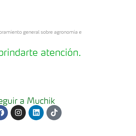
soramiento general sobre agronomía e
rindarte atención.
eguir a Muchik