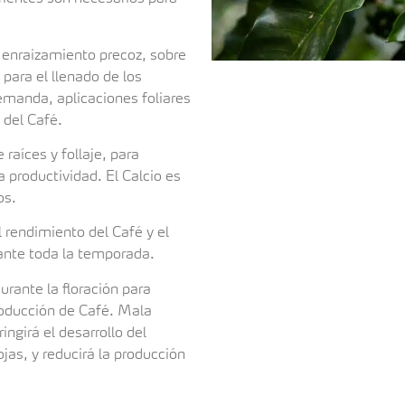
 enraizamiento precoz, sobre
 para el llenado de los
manda, aplicaciones foliares
 del Café.
raíces y follaje, para
a productividad. El Calcio es
tos.
l rendimiento del Café y el
rante toda la temporada.
rante la floración para
roducción de Café. Mala
ingirá el desarrollo del
ojas, y reducirá la producción