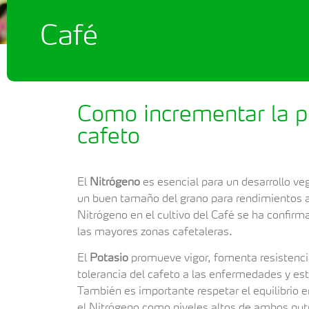
Café
Como incrementar la p
cafeto
El
Nitrógeno
es esencial para un desarrollo ve
un buen tamaño del grano para rendimientos a
Nitrógeno en el cultivo del Café se ha confi
las mayores zonas cafetaleras.
El
Potasio
promueve vigor, fomenta resistencia
tolerancia del cafeto a las enfermedades y est
También es importante respetar el equilibrio 
el Nitrógeno como niveles altos de ambos nut