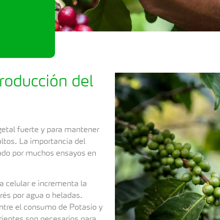
roducción del
getal fuerte y para mantener
ltos. La importancia del
rmado por muchos ensayos en
 celular e incrementa la
rés por agua o heladas.
entre el consumo de Potasio y
rientes son necesarios para